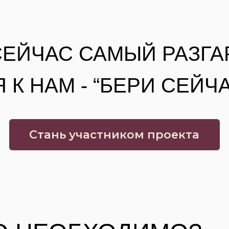
Стань участником проекта
 НЕОБХОДИМО?
го личного менеджера