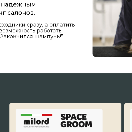
нчился шампунь!”
Товары брендов Milord, Space Groom, ISB,
Lapkin - будут оформлены со скидкой
Доставка по
10% на первый заказ и отсрочкой
платежа на один месяц.