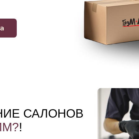
Е САЛОНОВ
?
!
дежным
лонов.
ки сразу, а оплатить
ожность работать