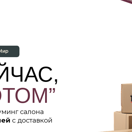
ЧАС,
ОМ”
г салона
 доставкой